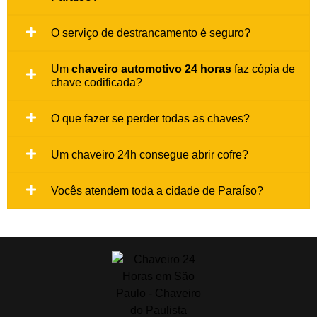
O serviço de destrancamento é seguro?
Um
chaveiro automotivo 24 horas
faz cópia de
chave codificada?
O que fazer se perder todas as chaves?
Um chaveiro 24h consegue abrir cofre?
Vocês atendem toda a cidade de Paraíso?