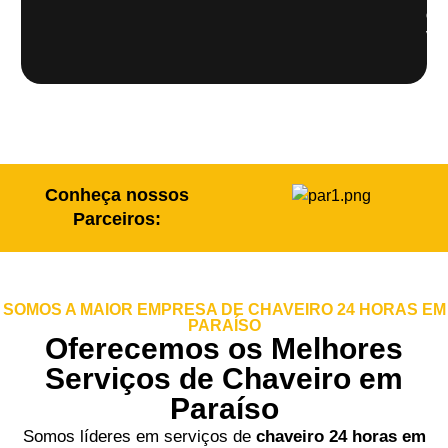
de
veí
Conheça nossos
Parceiros:
SOMOS A MAIOR EMPRESA DE CHAVEIRO 24 HORAS EM
PARAÍSO
Oferecemos os Melhores
Serviços de Chaveiro em
Paraíso
Somos líderes em serviços de
chaveiro 24 horas em