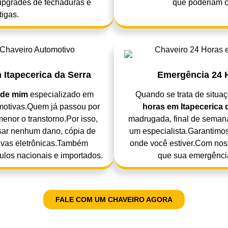
upgrades de fechaduras e
que poderiam c
tigas.
Itapecerica da Serra
Emergência 24 H
 de mim
especializado em
Quando se trata de situa
motivas.Quem já passou por
horas em Itapecerica 
menor o transtorno.Por isso,
madrugada, final de semana
sar nenhum dano, cópia de
um especialista.Garantimos
avas eletrônicas.Também
onde você estiver.Com noss
ulos nacionais e importados.
que sua emergência
FALE COM UM CHAVEIRO AGORA