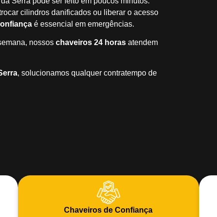
 da Serra pode ser feito em poucos minutos.
ocar cilindros danificados ou liberar o acesso
confiança
é essencial em emergências.
a semana, nossos
chaveiros 24 horas
atendem
Serra
, solucionamos qualquer contratempo de
Chaveiros de Confiança