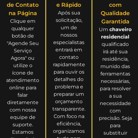
de Contato
e Rápido
com
na Página
Após sua
Qualidade
solicitação,
Clique em
Garantida
um de
qualquer
Um
chaveiro
nossos
botão de
residencial
especialistas
"Agende Seu
qualificado
entrará em
Serviço
irá até sua
contato
Agora" ou
residência,
rapidamente
utilize o
munido das
para ouvir os
ícone de
ferramentas
detalhes do
atendimento
necessárias,
problema e
online para
para resolver
preparar um
falar
a sua
orçamento
diretamente
necessidade
transparente.
com nossa
com
Com foco na
equipe de
precisão. Seja
eficiência,
suporte.
para
organizamos
Estamos
substituir