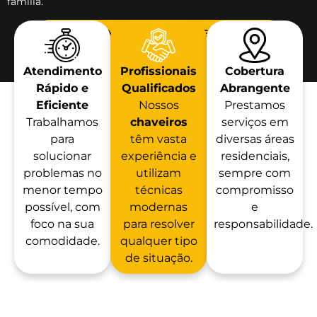
família.
FALAR COM UM CHAVEIRO RESIDENCIAL
Atendimento
Profissionais
Cobertura
Rápido e
Qualificados
Abrangente
Eficiente
Nossos
Prestamos
Trabalhamos
chaveiros
serviços em
para
têm vasta
diversas áreas
solucionar
experiência e
residenciais,
problemas no
utilizam
sempre com
menor tempo
técnicas
compromisso
possível, com
modernas
e
foco na sua
para resolver
responsabilidade.
comodidade.
qualquer tipo
de situação.