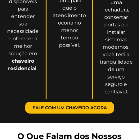
tudo para
disponíveis
uma
que o
para
fechadura,
atendimento
entender
consertar
ocorra no
sua
portas ou
menor
necessidade
instalar
tempo
e oferecer a
sistemas
possível.
melhor
modernos,
solução em
você terá a
chaveiro
tranquilidade
residencial
.
de um
serviço
seguro e
confiável.
FALE COM UM CHAVEIRO AGORA
O Que Falam dos Nossos