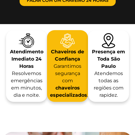
FALAR COM UM CHAVEIRO 24 HORAS
Atendimento
Chaveiros de
Presença em
Imediato 24
Confiança
Toda São
Horas
Garantimos
Paulo
Resolvemos
segurança
Atendemos
emergências
com
todas as
em minutos,
chaveiros
regiões com
dia e noite.
especializados
.
rapidez.