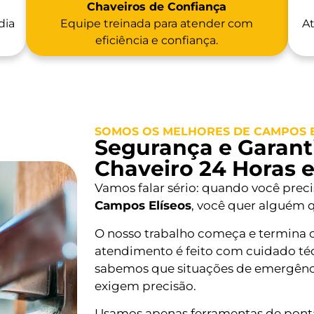
Chaveiros de Confiança
dia
Equipe treinada para atender com
At
eficiência e confiança.
SOMOS OS MELHORES DE CAMPOS 
Segurança e Garanti
Chaveiro 24 Horas 
Vamos falar sério: quando você prec
Campos Elíseos
, você quer alguém q
O nosso trabalho começa e termina 
atendimento é feito com cuidado téc
sabemos que situações de emergênc
exigem precisão.
Usamos apenas ferramentas de ponta