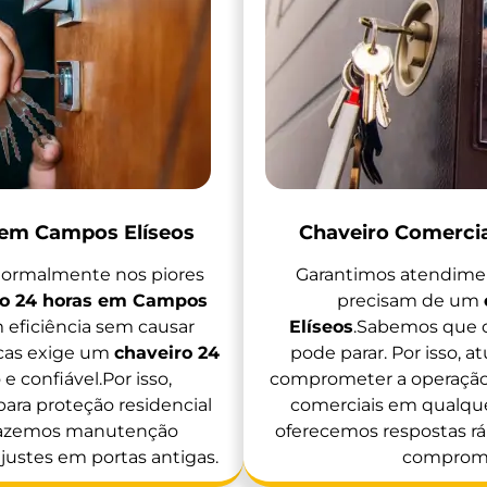
 em Campos Elíseos
Chaveiro Comerci
ormalmente nos piores
Garantimos atendimen
ro 24 horas em Campos
precisam de um
 eficiência sem causar
Elíseos
.Sabemos que 
cas exige um
chaveiro 24
pode parar. Por isso, 
e confiável.Por isso,
comprometer a operaçã
ara proteção residencial
comerciais em qualquer
 fazemos manutenção
oferecemos respostas r
justes em portas antigas.
comprome