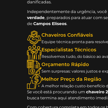
danificadas.
Independentemente da urgência, você
verdade
, preparados para atuar com s
de
Campos Elíseos
.
Chaveiros Confiáveis
Equipe técnica pronta para resolv
Especialistas Técnicos
Resolvemos tudo, do básico ao av
Orçamento Rápido
Sem surpresas: valores justos e ex
Melhor Preço da Região
A melhor relação custo-benefício 
Se você está procurando um
chaveiro 
busca termina aqui atendimento imedia
Com cobertura completa em todos os ba