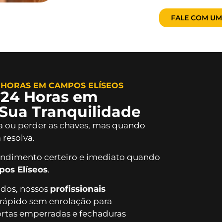
FALE COM UM
 HORAS EM CAMPOS ELÍSEOS
 24 Horas em
Sua Tranquilidade
ra ou perder as chaves, mas quando
resolva.
endimento certeiro e imediato quando
pos Elíseos
.
iados, nossos
profissionais
rápido sem enrolação para
rtas emperradas e fechaduras