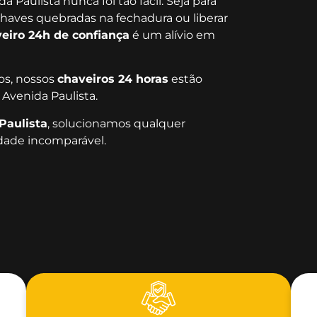
Paulista nunca foi tão fácil. Seja para
chaves quebradas na fechadura ou liberar
eiro 24h de confiança
é um alívio em
dos, nossos
chaveiros 24 horas
estão
 Avenida Paulista.
Paulista
, solucionamos qualquer
dade incomparável.