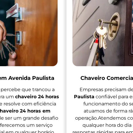
em Avenida Paulista
Chaveiro Comercia
percebe que trancou a
Empresas precisam 
tra um
chaveiro 24 horas
Paulista
confiável para 
 resolve com eficiência
funcionamento do seu
haveiro 24 horas em
atuamos de forma rá
de ser um grande desafio
operação.Atendemos co
 oferecemos um serviço
qualquer hora do dia
ial em qualquer horário.
respostas rápidas para 