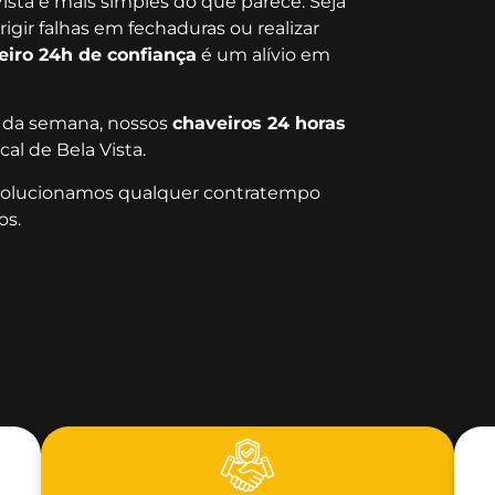
ista é mais simples do que parece. Seja
igir falhas em fechaduras ou realizar
eiro 24h de confiança
é um alívio em
as da semana, nossos
chaveiros 24 horas
al de Bela Vista.
 solucionamos qualquer contratempo
os.