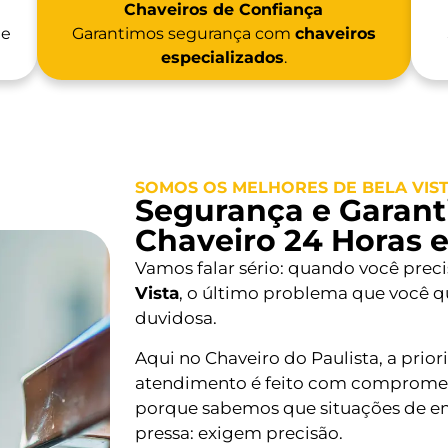
Chaveiros de Confiança
 e
Garantimos segurança com
chaveiros
especializados
.
SOMOS OS MELHORES DE BELA VIS
Segurança e Garanti
Chaveiro 24 Horas e
Vamos falar sério: quando você prec
Vista
, o último problema que você 
duvidosa.
Aqui no Chaveiro do Paulista, a prio
atendimento é feito com compromet
porque sabemos que situações de e
pressa: exigem precisão.