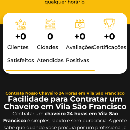
qualquer horário.
+
0
0
+
0
+
0
Clientes
Cidades
Avaliações
Certificações
Satisfeitos
Atendidas
Positivas
Contrate Nosso Chaveiro 24 Horas em Vila São Francisco
Facilidade para Contratar um
Chaveiro em Vila São Francisco
Contratar um
chaveiro 24 horas em Vila São
Francisco
é simples, rápido e sem burocracia. A gente
sabe que quando você procura por um profissional, é