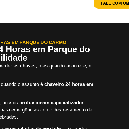
FALE COM UM
ORAS EM PARQUE DO CARMO
24 Horas em Parque do
ilidade
 perder as chaves, mas quando acontece, é
s quando o assunto é
chaveiro 24 horas em
s, nossos
profissionais especializados
o para emergências como destravamento de
uebradas.
 em
especialistas de verdade
, preparados