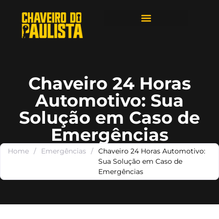
ÁREAS DE ATENDIMENTO
Chaveiro 24 Horas
Automotivo: Sua
Solução em Caso de
Emergências
Home
/
Emergências
/
Chaveiro 24 Horas Automotivo:
Sua Solução em Caso de
Emergências