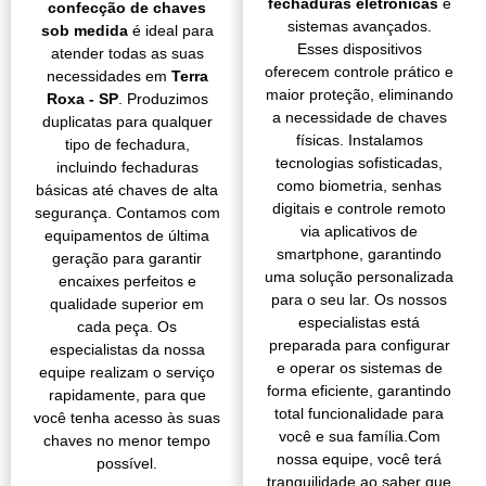
fechaduras eletrônicas
e
confecção de chaves
sistemas avançados.
sob medida
é ideal para
Esses dispositivos
atender todas as suas
oferecem controle prático e
necessidades em
Terra
maior proteção, eliminando
Roxa - SP
. Produzimos
a necessidade de chaves
duplicatas para qualquer
físicas. Instalamos
tipo de fechadura,
tecnologias sofisticadas,
incluindo fechaduras
como biometria, senhas
básicas até chaves de alta
digitais e controle remoto
segurança. Contamos com
via aplicativos de
equipamentos de última
smartphone, garantindo
geração para garantir
uma solução personalizada
encaixes perfeitos e
para o seu lar. Os nossos
qualidade superior em
especialistas está
cada peça. Os
preparada para configurar
especialistas da nossa
e operar os sistemas de
equipe realizam o serviço
forma eficiente, garantindo
rapidamente, para que
total funcionalidade para
você tenha acesso às suas
você e sua família.Com
chaves no menor tempo
nossa equipe, você terá
possível.
tranquilidade ao saber que