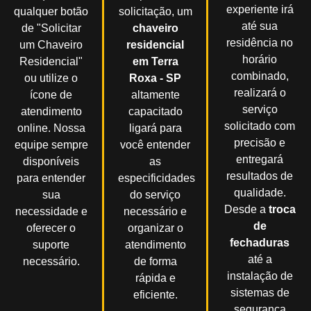
experiente irá
qualquer botão
solicitação, um
até sua
de "Solicitar
chaveiro
residência no
um Chaveiro
residencial
horário
Residencial"
em Terra
combinado,
ou utilize o
Roxa - SP
realizará o
ícone de
altamente
serviço
atendimento
capacitado
solicitado com
online. Nossa
ligará para
precisão e
equipe sempre
você entender
entregará
disponíveis
as
resultados de
para entender
especificidades
qualidade.
sua
do serviço
Desde a
troca
necessidade e
necessário e
de
oferecer o
organizar o
fechaduras
suporte
atendimento
até a
necessário.
de forma
instalação de
rápida e
sistemas de
eficiente.
segurança