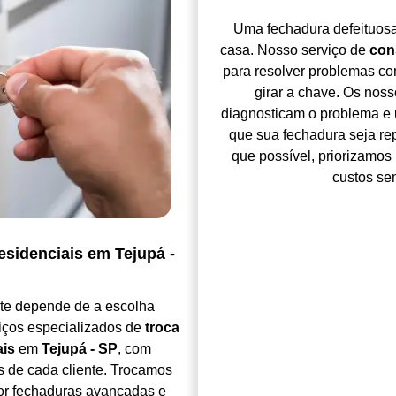
Uma fechadura defeituos
casa. Nosso serviço de
con
para resolver problemas co
girar a chave. Os noss
diagnosticam o problema e 
que sua fechadura seja re
que possível, priorizamos 
custos se
esidenciais em Tejupá -
nte depende de a escolha
iços especializados de
troca
ais
em
Tejupá - SP
, com
 de cada cliente. Trocamos
or fechaduras avançadas e