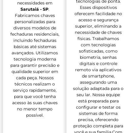
tecnologias de ponta.
necessidades em
Esses dispositivos
Sarutaiá - SP
.
oferecem facilidade no
Fabricamos chaves
acesso e segurança
personalizadas para
superior, eliminando a
diversos modelos de
necessidade de chaves
fechaduras residenciais,
físicas. Trabalhamos
incluindo fechaduras
com tecnologias
básicas até sistemas
sofisticadas, como
avançados. Utilizamos
biometria, senhas
tecnologia moderna
digitais e controle
para garantir precisão e
remoto via aplicativos
qualidade superior em
de smartphone,
cada peça. Nossos
assegurando uma
técnicos realizam o
solução adaptada para o
serviço rapidamente,
seu lar. Nossa equipe
para que você tenha
está preparada para
acesso às suas chaves
configurar e testar os
no menor tempo
sistemas de forma
possível.
precisa, oferecendo
proteção completa para
você e sua família.Com