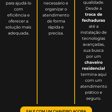
qualidade.
para ajudá-lo
necessário e
Desde a
com
organizar o
troca de
eficiência e
atendimento
fechaduras
oferecer a
de forma
até a
solução mais
rápida e
instalação de
adequada.
precisa.
tecnologias
avançadas,
sua busca
por um
chaveiro
residencial
termina aqui
com um
atendimento
prático e
seguro.
FALE COM UM CHAVEIRO AGORA