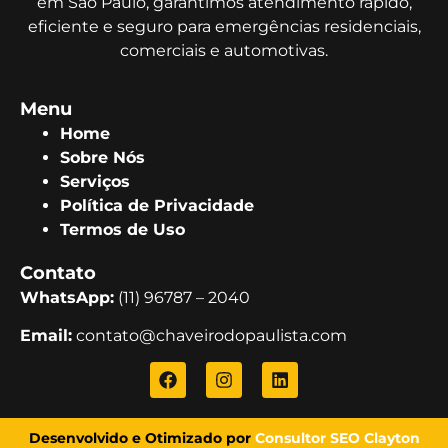
em São Paulo, garantimos atendimento rápido,
eficiente e seguro para emergências residenciais,
comerciais e automotivas.
Menu
Home
Sobre Nós
Serviços
Política de Privacidade
Termos de Uso
Contato
WhatsApp:
(11) 96787 – 2040
Email:
contato@chaveirodopaulista.com
Desenvolvido e Otimizado por
Consultor SEO Clayton