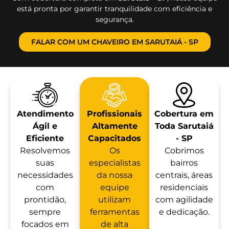
está pronta por garantir tranquilidade com eficiência e
segurança.
FALAR COM UM CHAVEIRO EM SARUTAIÁ - SP
Atendimento
Profissionais
Cobertura em
Ágil e
Altamente
Toda Sarutaiá
Eficiente
Capacitados
- SP
Resolvemos
Os
Cobrimos
suas
especialistas
bairros
necessidades
da nossa
centrais, áreas
com
equipe
residenciais
prontidão,
utilizam
com agilidade
sempre
ferramentas
e dedicação.
focados em
de alta