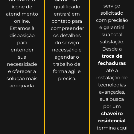
serviço
ícone de
qualificado
solicitado
atendimento
entrará em
com precisão
online.
contato para
e garantirá
Estamos à
compreender
sua total
disposição
os detalhes
satisfação.
para
do serviço
Desde a
entender
necessário e
troca de
sua
agendar o
fechaduras
necessidade
trabalho de
até a
e oferecer a
forma ágil e
instalação de
solução mais
precisa.
tecnologias
adequada.
avançadas,
sua busca
por um
chaveiro
residencial
termina aqui