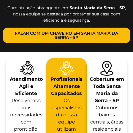
Com atuação abrangente em
Santa Maria da Serra – SP
,
nossa equipe se destaca por proteger sua casa com
eficiência e segurança.
FALAR COM UM CHAVEIRO EM SANTA MARIA DA
SERRA - SP
Atendimento
Profissionais
Cobertura em
Ágil e
Altamente
Toda Santa
Eficiente
Capacitados
Maria da
Resolvemos
Os
Serra - SP
suas
especialistas
Cobrimos
necessidades
da nossa
bairros
com
equipe
centrais, áreas
prontidão,
utilizam
residenciais