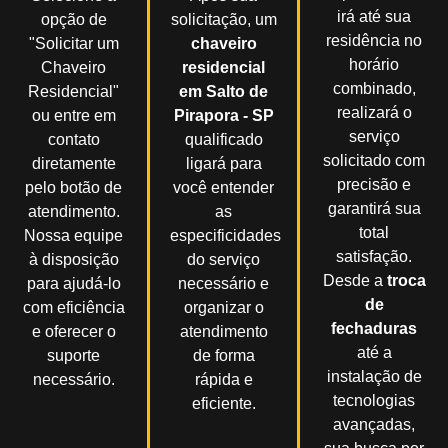
irá até sua
opção de
solicitação, um
residência no
"Solicitar um
chaveiro
horário
Chaveiro
residencial
combinado,
Residencial"
em Salto de
realizará o
ou entre em
Pirapora - SP
serviço
contato
qualificado
solicitado com
diretamente
ligará para
precisão e
pelo botão de
você entender
garantirá sua
atendimento.
as
total
Nossa equipe
especificidades
satisfação.
à disposição
do serviço
Desde a
troca
para ajudá-lo
necessário e
de
com eficiência
organizar o
fechaduras
e oferecer o
atendimento
até a
suporte
de forma
instalação de
necessário.
rápida e
tecnologias
eficiente.
avançadas,