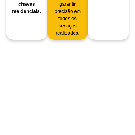
chaves
garantir
residenciais
.
precisão em
todos os
serviços
realizados.