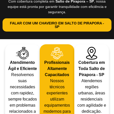
Com cobertura completa em
Salto de Pirapora – SP
, nossa
equipe está pronta por garantir tranquilidade com eficiência e
segurança.
FALAR COM UM CHAVEIRO EM SALTO DE PIRAPORA -
SP
Atendimento
Profissionais
Cobertura em
Ágil e Eficiente
Altamente
Toda Salto de
Resolvemos
Capacitados
Pirapora - SP
suas
Nossos
Atendemos
necessidades
técnicos
regiões
com rapidez,
experientes
urbanas, áreas
sempre focados
utilizam
residenciais
em problemas
equipamentos
com agilidade e
relacionados a
modernos para
dedicação.