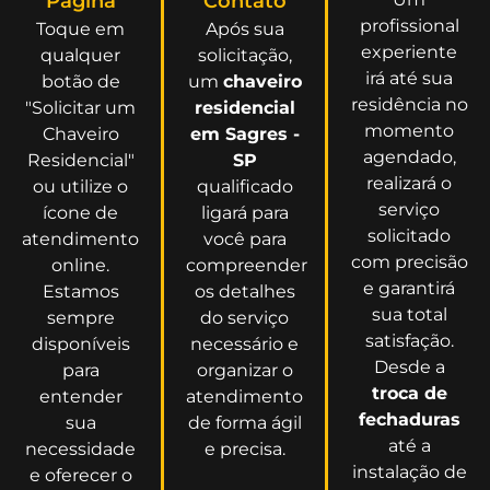
Página
Contato
profissional
Toque em
Após sua
experiente
qualquer
solicitação,
irá até sua
botão de
um
chaveiro
residência no
"Solicitar um
residencial
momento
Chaveiro
em Sagres -
agendado,
Residencial"
SP
realizará o
ou utilize o
qualificado
serviço
ícone de
ligará para
solicitado
atendimento
você para
com precisão
online.
compreender
e garantirá
Estamos
os detalhes
sua total
sempre
do serviço
satisfação.
disponíveis
necessário e
Desde a
para
organizar o
troca de
entender
atendimento
fechaduras
sua
de forma ágil
até a
necessidade
e precisa.
instalação de
e oferecer o