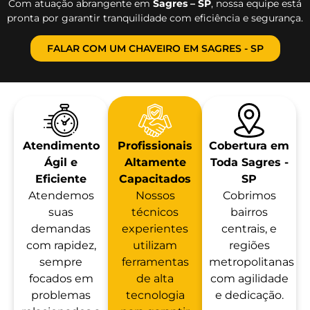
Com atuação abrangente em
Sagres – SP
, nossa equipe está
pronta por garantir tranquilidade com eficiência e segurança.
FALAR COM UM CHAVEIRO EM SAGRES - SP
Atendimento
Profissionais
Cobertura em
Ágil e
Altamente
Toda Sagres -
Eficiente
Capacitados
SP
Atendemos
Nossos
Cobrimos
suas
técnicos
bairros
demandas
experientes
centrais, e
com rapidez,
utilizam
regiões
sempre
ferramentas
metropolitanas
focados em
de alta
com agilidade
problemas
tecnologia
e dedicação.