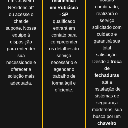
um Chaveiro
residencial
combinado,
Residencial"
em Rubiácea
realizará o
ou acesse o
- SP
serviço
chat de
qualificado
solicitado com
suporte. Nossa
entrará em
cuidado e
equipe à
contato para
garantirá sua
disposição
compreender
total
para entender
os detalhes do
satisfação.
sua
serviço
Desde a
troca
necessidade e
necessário e
de
oferecer a
agendar o
fechaduras
solução mais
trabalho de
até a
adequada.
forma ágil e
instalação de
eficiente.
sistemas de
segurança
modernos, sua
busca por um
chaveiro