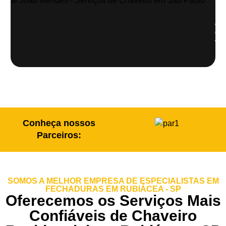
Sã
Pau
Abe
de
veí
Conheça nossos
Parceiros:
SOMOS A MELHOR EMPRESA DE ESPECIALISTAS EM
FECHADURAS EM RUBIÁCEA - SP
Oferecemos os Serviços Mais
Confiáveis de Chaveiro