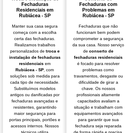
Fechaduras
Fechaduras com
Residenciais em
Problemas em
Rubiácea - SP
Rubiácea - SP
Manter sua casa segura
Fechaduras que não
começa com a escolha
funcionam bem podem
certa das fechaduras.
comprometer a segurança
Realizamos trabalhos
da sua casa. Nosso serviço
personalizados de
troca e
de
conserto de
instalação de fechaduras
fechaduras residenciais
residenciais
em
é focado para resolver
Rubiácea - SP
, com
problemas como
soluções sob medida para
travamentos, desgaste ou
cada tipo de necessidade.
dificuldade de girar a
Substituímos modelos
chave. Os nossos
antigos ou danificadas por
profissionais altamente
fechaduras avançadas e
capacitados avaliam a
resistentes, garantindo
situação e trabalham com
maior segurança para
equipamentos avançados
portas principais, portões e
para garantir que sua
acessos internos. Nossos
fechadura seja reparada
técnicos utiliza
de forma rápida e precisa.