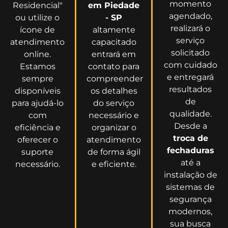
momento
Residencial"
em Piedade
agendado,
ou utilize o
- SP
realizará o
ícone de
altamente
serviço
atendimento
capacitado
solicitado
online.
entrará em
com cuidado
Estamos
contato para
e entregará
sempre
compreender
resultados
disponíveis
os detalhes
de
para ajudá-lo
do serviço
qualidade.
com
necessário e
Desde a
eficiência e
organizar o
troca de
oferecer o
atendimento
fechaduras
suporte
de forma ágil
até a
necessário.
e eficiente.
instalação de
sistemas de
segurança
modernos,
sua busca