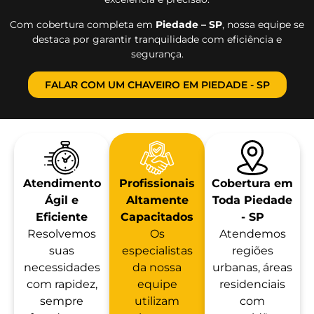
Com cobertura completa em
Piedade – SP
, nossa equipe se
destaca por garantir tranquilidade com eficiência e
segurança.
FALAR COM UM CHAVEIRO EM PIEDADE - SP
Atendimento
Profissionais
Cobertura em
Ágil e
Altamente
Toda Piedade
Eficiente
Capacitados
- SP
Resolvemos
Os
Atendemos
suas
especialistas
regiões
necessidades
da nossa
urbanas, áreas
com rapidez,
equipe
residenciais
sempre
utilizam
com