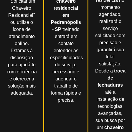
residência no
"Solicitar um
chaveiro
momento
Chaveiro
residencial
agendado,
Residencial"
em
realizará o
ou utilize o
Pedranópolis
serviço
ícone de
- SP
treinado
solicitado com
atendimento
entrará em
precisão e
online.
contato
garantirá sua
Estamos à
entender as
total
disposição
especificidades
satisfação.
para ajudá-lo
do serviço
Desde a
troca
com eficiência
necessário e
de
e oferecer a
agendar o
fechaduras
solução mais
trabalho de
até a
adequada.
forma rápida e
instalação de
precisa.
tecnologias
avançadas,
sua busca por
um
chaveiro