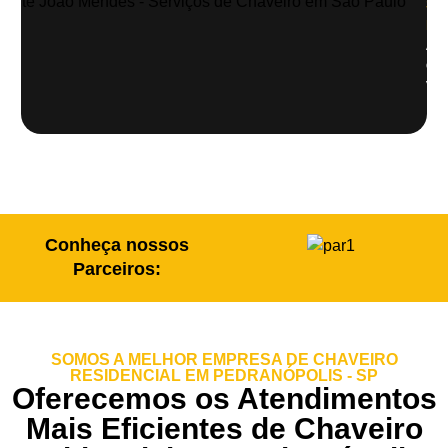
Sã
Pau
Abe
de
veí
Conheça nossos
Parceiros:
SOMOS A MELHOR EMPRESA DE CHAVEIRO
RESIDENCIAL EM PEDRANÓPOLIS - SP
Oferecemos os Atendimentos
Mais Eficientes de Chaveiro