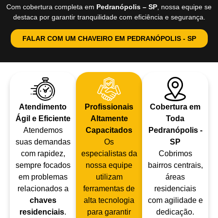
Com cobertura completa em
Pedranópolis – SP
, nossa equipe se
destaca por garantir tranquilidade com eficiência e segurança.
FALAR COM UM CHAVEIRO EM PEDRANÓPOLIS - SP
Atendimento
Profissionais
Cobertura em
Ágil e Eficiente
Altamente
Toda
Atendemos
Capacitados
Pedranópolis -
suas demandas
Os
SP
com rapidez,
especialistas da
Cobrimos
sempre focados
nossa equipe
bairros centrais,
em problemas
utilizam
áreas
relacionados a
ferramentas de
residenciais
chaves
alta tecnologia
com agilidade e
residenciais
.
para garantir
dedicação.