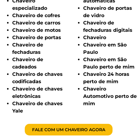
Chaveiro
automáticas
especializado
Chaveiro de portas
Chaveiro de cofres
de vidro
Chaveiro de carros
Chaveiro de
Chaveiro de motos
fechaduras digitais
Chaveiro de portas
Chaveiro
Chaveiro de
Chaveiro em São
fechaduras
Paulo
Chaveiro de
Chaveiro em São
cadeados
Paulo perto de mim
Chaveiro de chaves
Chaveiro 24 horas
codificadas
perto de mim
Chaveiro de chaves
Chaveiro
eletrônicas
Automotivo perto de
Chaveiro de chaves
mim
Yale
FALE COM UM CHAVEIRO AGORA