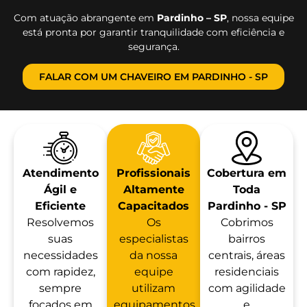
Com atuação abrangente em
Pardinho – SP
, nossa equipe
está pronta por garantir tranquilidade com eficiência e
segurança.
FALAR COM UM CHAVEIRO EM PARDINHO - SP
Atendimento
Profissionais
Cobertura em
Ágil e
Altamente
Toda
Eficiente
Capacitados
Pardinho - SP
Resolvemos
Os
Cobrimos
suas
especialistas
bairros
necessidades
da nossa
centrais, áreas
com rapidez,
equipe
residenciais
sempre
utilizam
com agilidade
focados em
equipamentos
e