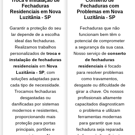
Troca e Instalação de
Conserto de
Fechaduras
Fechaduras com
Residenciais em Nova
Problemas em Nova
Luzitânia - SP
Luzitânia - SP
Garantir a proteção do seu
Fechaduras que não
lar depende de a escolha
funcionam bem têm o
ideal das fechaduras.
potencial de comprometer
Realizamos trabalhos
a segurança da sua casa.
personalizados de
troca e
Nosso serviço de
conserto
instalação de fechaduras
de fechaduras
residenciais
em
Nova
residenciais
é focado
Luzitânia - SP
, com
para resolver problemas
soluções adaptadas para
como travamentos,
cada tipo de necessidade.
desgaste ou dificuldade de
Trocamos fechaduras
girar a chave. Os nossos
desgastadas ou
profissionais altamente
danificadas por sistemas
capacitados diagnosticam
modernos e resistentes,
o problema e utilizam
proporcionando mais
ferramentas modernas
proteção para portas
para garantir que sua
principais, portões e
fechadura seja reparada