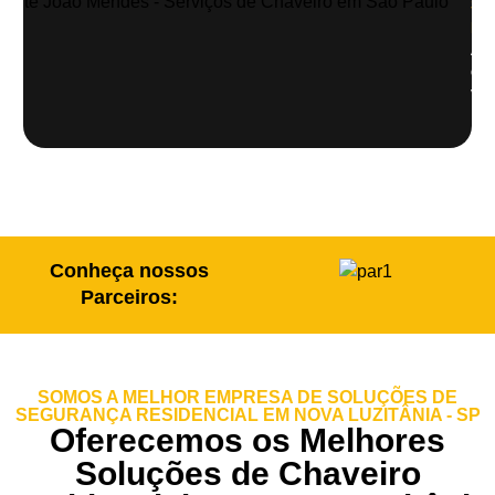
Sã
Pau
Abe
de
veí
Conheça nossos
Parceiros:
SOMOS A MELHOR EMPRESA DE SOLUÇÕES DE
SEGURANÇA RESIDENCIAL EM NOVA LUZITÂNIA - SP
Oferecemos os Melhores
Soluções de Chaveiro