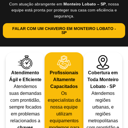
Com atuação abrangente em
Monteiro Lobato – SP
, nossa
equipe está pronta por proteger sua casa com eficiência e
segurança.
FALAR COM UM CHAVEIRO EM MONTEIRO LOBATO -
SP
Atendimento
Profissionais
Cobertura em
Ágil e Eficiente
Altamente
Toda Monteiro
Atendemos
Capacitados
Lobato - SP
suas demandas
Os
Atendemos
com prontidão,
especialistas da
regiões
sempre focados
nossa equipe
urbanas, e
em problemas
utilizam
regiões
relacionados a
equipamentos
metropolitanas
chaves
modernos para
com prontidão e