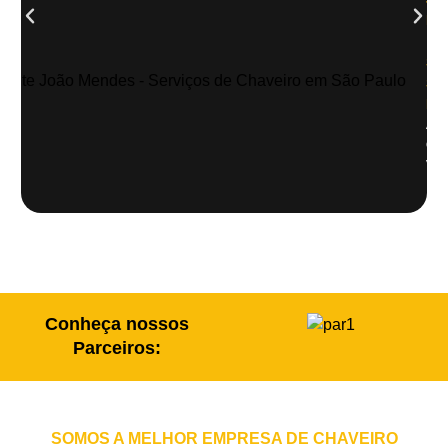
Me
| Z
Sul
Sã
Pau
Abe
de
veí
Conheça nossos
Parceiros:
SOMOS A MELHOR EMPRESA DE CHAVEIRO