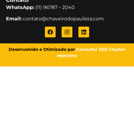
WhatsApp:
(11) 96787 – 2040
Email:
contato@chaveirodopaulista.com
Desenvolvido e Otimizado por
Consultor SEO Clayton
Monteiro