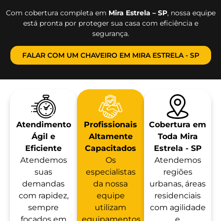
Com cobertura completa em
Mira Estrela – SP
, nossa equipe
está pronta por proteger sua casa com eficiência e
segurança.
FALAR COM UM CHAVEIRO EM MIRA ESTRELA - SP
Atendimento
Profissionais
Cobertura em
Ágil e
Altamente
Toda Mira
Eficiente
Capacitados
Estrela - SP
Atendemos
Os
Atendemos
suas
especialistas
regiões
demandas
da nossa
urbanas, áreas
com rapidez,
equipe
residenciais
sempre
utilizam
com agilidade
focados em
equipamentos
e