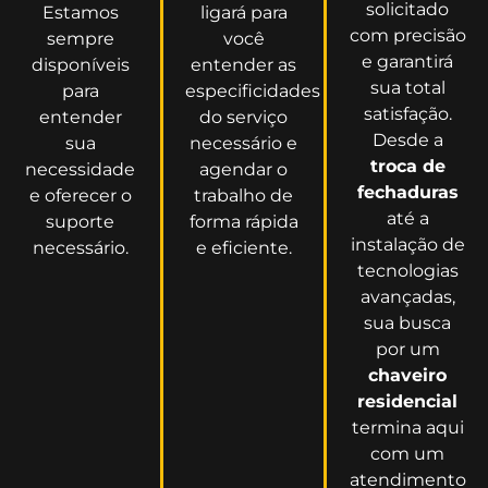
solicitado
Estamos
ligará para
com precisão
sempre
você
e garantirá
disponíveis
entender as
sua total
para
especificidades
satisfação.
entender
do serviço
Desde a
sua
necessário e
troca de
necessidade
agendar o
fechaduras
e oferecer o
trabalho de
até a
suporte
forma rápida
instalação de
necessário.
e eficiente.
tecnologias
avançadas,
sua busca
por um
chaveiro
residencial
termina aqui
com um
atendimento