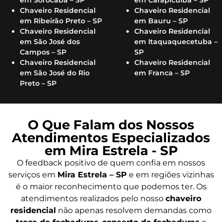
Chaveiro Residencial
Chaveiro Residencial
em Ribeirão Preto – SP
em Bauru – SP
Chaveiro Residencial
Chaveiro Residencial
em São José dos
em Itaquaquecetuba –
Campos – SP
SP
Chaveiro Residencial
Chaveiro Residencial
em São José do Rio
em Franca – SP
Preto – SP
O Que Falam dos Nossos
Atendimentos Especializados
em Mira Estrela - SP
O feedback positivo de quem confia em nossos
serviços em
Mira Estrela – SP
e em regiões vizinhas
é o maior reconhecimento que podemos ter. Os
atendimentos realizados pelo nosso
chaveiro
residencial
não apenas resolvem demandas como