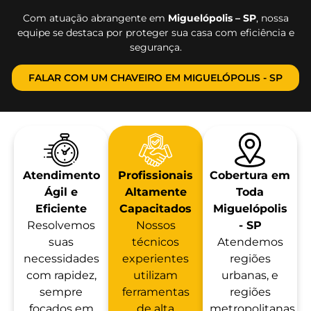
Com atuação abrangente em
Miguelópolis – SP
, nossa
equipe se destaca por proteger sua casa com eficiência e
segurança.
FALAR COM UM CHAVEIRO EM MIGUELÓPOLIS - SP
Atendimento
Profissionais
Cobertura em
Ágil e
Altamente
Toda
Eficiente
Capacitados
Miguelópolis
Resolvemos
Nossos
- SP
suas
técnicos
Atendemos
necessidades
experientes
regiões
com rapidez,
utilizam
urbanas, e
sempre
ferramentas
regiões
focados em
de alta
metropolitanas