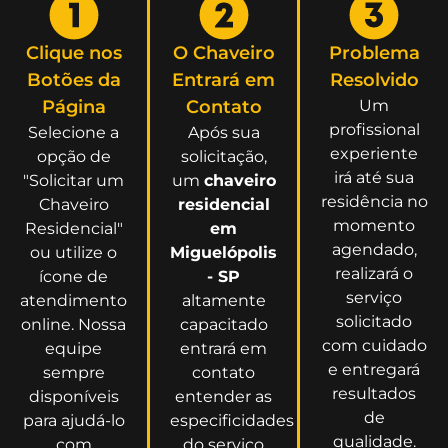
Clique nos
O Chaveiro
Problema
Botões da
Entrará em
Resolvido
Página
Contato
Um
profissional
Selecione a
Após sua
experiente
opção de
solicitação,
irá até sua
"Solicitar um
um
chaveiro
residência no
Chaveiro
residencial
momento
Residencial"
em
agendado,
ou utilize o
Miguelópolis
realizará o
ícone de
- SP
serviço
atendimento
altamente
solicitado
online. Nossa
capacitado
com cuidado
equipe
entrará em
e entregará
sempre
contato
resultados
disponíveis
entender as
de
para ajudá-lo
especificidades
qualidade.
com
do serviço