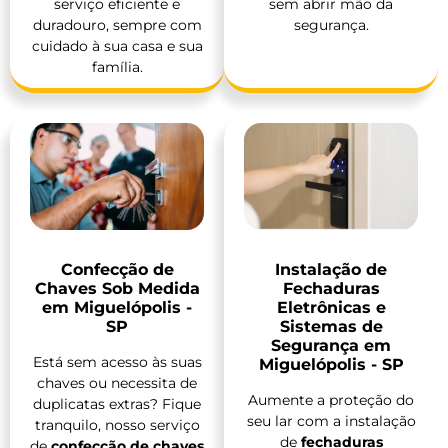
serviço eficiente e
sem abrir mão da
duradouro, sempre com
segurança.
cuidado à sua casa e sua
família.
Confecção de
Instalação de
Chaves Sob Medida
Fechaduras
em Miguelópolis -
Eletrônicas e
SP
Sistemas de
Segurança em
Está sem acesso às suas
Miguelópolis - SP
chaves ou necessita de
Aumente a proteção do
duplicatas extras? Fique
seu lar com a instalação
tranquilo, nosso serviço
de
fechaduras
de
confecção de chaves