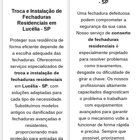
- SP
Troca e Instalação de
Uma fechadura defeituosa
Fechaduras
podem comprometer a
Residenciais em
segurança da sua casa.
Lucélia - SP
Nosso serviço de
conserto
de fechaduras
Proteger sua residência de
residenciais
é
forma eficiente depende de
especialmente projetado
a escolha adequada das
para resolver problemas
fechaduras. Oferecemos
como travamentos,
serviços especializados de
desgaste ou dificuldade de
troca e instalação de
girar a chave. Os nossos
fechaduras residenciais
profissionais altamente
em
Lucélia - SP
, com
capacitados diagnosticam
soluções adaptadas para
o problema e trabalham
cada tipo de necessidade.
com equipamentos
Substituímos modelos
avançados para garantir
antigos ou danificadas por
que o mecanismo volte a
fechaduras avançadas e
funcionar de forma rápida
resistentes,
e precisa. Sempre que
proporcionando mais
possível, priorizamos
proteção para entradas da