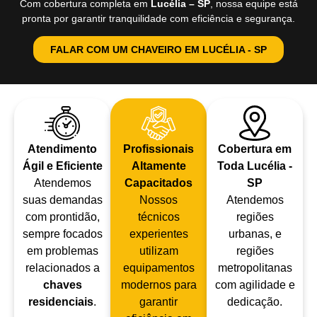
Com cobertura completa em
Lucélia – SP
, nossa equipe está
pronta por garantir tranquilidade com eficiência e segurança.
FALAR COM UM CHAVEIRO EM LUCÉLIA - SP
Atendimento
Profissionais
Cobertura em
Ágil e Eficiente
Altamente
Toda Lucélia -
Atendemos
Capacitados
SP
suas demandas
Nossos
Atendemos
com prontidão,
técnicos
regiões
sempre focados
experientes
urbanas, e
em problemas
utilizam
regiões
relacionados a
equipamentos
metropolitanas
chaves
modernos para
com agilidade e
residenciais
.
garantir
dedicação.