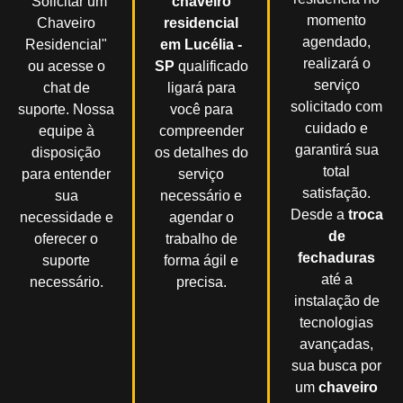
"Solicitar um
chaveiro
momento
Chaveiro
residencial
agendado,
Residencial"
em Lucélia -
realizará o
ou acesse o
SP
qualificado
serviço
chat de
ligará para
solicitado com
suporte. Nossa
você para
cuidado e
equipe à
compreender
garantirá sua
disposição
os detalhes do
total
para entender
serviço
satisfação.
sua
necessário e
Desde a
troca
necessidade e
agendar o
de
oferecer o
trabalho de
fechaduras
suporte
forma ágil e
até a
necessário.
precisa.
instalação de
tecnologias
avançadas,
sua busca por
um
chaveiro