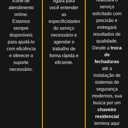
ícone de
ligará para
serviço
atendimento
você entender
solicitado com
online.
as
precisão e
Estamos
especificidades
entregará
sempre
do serviço
resultados de
disponíveis
necessário e
qualidade.
para ajudá-lo
agendar o
Desde a
troca
com eficiência
trabalho de
de
e oferecer o
forma rápida e
fechaduras
suporte
eficiente.
até a
necessário.
instalação de
sistemas de
segurança
modernos, sua
busca por um
chaveiro
residencial
termina aqui