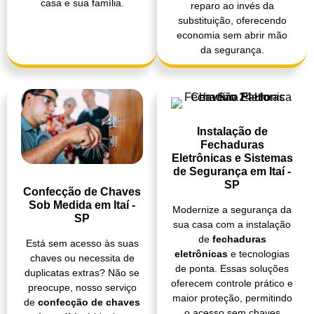
casa e sua família.
reparo ao invés da
substituição, oferecendo
economia sem abrir mão
da segurança.
Instalação de
Fechaduras
Eletrônicas e Sistemas
de Segurança em Itaí -
SP
Confecção de Chaves
Sob Medida em Itaí -
Modernize a segurança da
SP
sua casa com a instalação
de
fechaduras
Está sem acesso às suas
eletrônicas
e tecnologias
chaves ou necessita de
de ponta. Essas soluções
duplicatas extras? Não se
oferecem controle prático e
preocupe, nosso serviço
maior proteção, permitindo
de
confecção de chaves
o acesso sem chaves