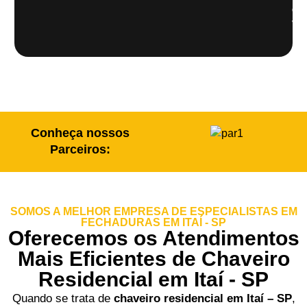
de
veí
Conheça nossos
Parceiros:
SOMOS A MELHOR EMPRESA DE ESPECIALISTAS EM
FECHADURAS EM ITAÍ - SP
Oferecemos os Atendimentos
Mais Eficientes de Chaveiro
Residencial em Itaí - SP
Quando se trata de
chaveiro residencial em Itaí – SP
,