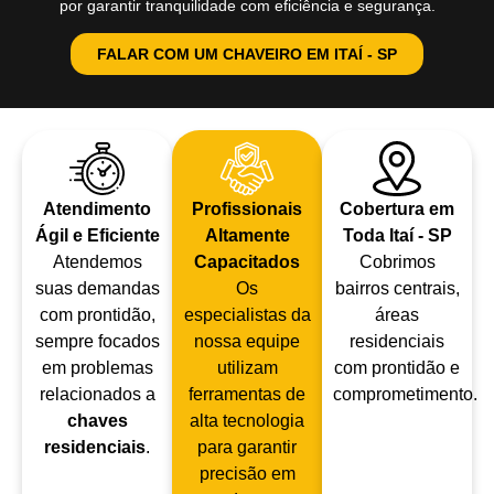
por garantir tranquilidade com eficiência e segurança.
FALAR COM UM CHAVEIRO EM ITAÍ - SP
Atendimento
Profissionais
Cobertura em
Ágil e Eficiente
Altamente
Toda Itaí - SP
Atendemos
Capacitados
Cobrimos
suas demandas
Os
bairros centrais,
com prontidão,
especialistas da
áreas
sempre focados
nossa equipe
residenciais
em problemas
utilizam
com prontidão e
relacionados a
ferramentas de
comprometimento.
chaves
alta tecnologia
residenciais
.
para garantir
precisão em