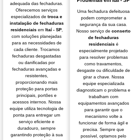
Problemas em Itaí - SP
adequada das fechaduras.
Oferecemos serviços
Uma fechadura defeituosa
especializados de
troca e
podem comprometer a
instalação de fechaduras
segurança da sua casa.
residenciais
em
Itaí - SP
,
Nosso serviço de
conserto
com soluções planejadas
de fechaduras
para as necessidades de
residenciais
é
cada cliente. Trocamos
especialmente projetado
fechaduras desgastadas
para resolver problemas
ou danificadas por
como travamentos,
fechaduras avançadas e
desgaste ou dificuldade de
resistentes,
girar a chave. Nossa
proporcionando mais
equipe especializada
proteção para portas
diagnosticam o problema e
principais, portões e
trabalham com
acessos internos. Nossa
equipamentos avançados
equipe utiliza tecnologia de
para garantir que o
ponta para entregar um
mecanismo volte a
serviço eficiente e
funcionar de forma ágil e
duradouro, sempre
precisa. Sempre que
garantindo proteção à sua
possível, optamos pelo