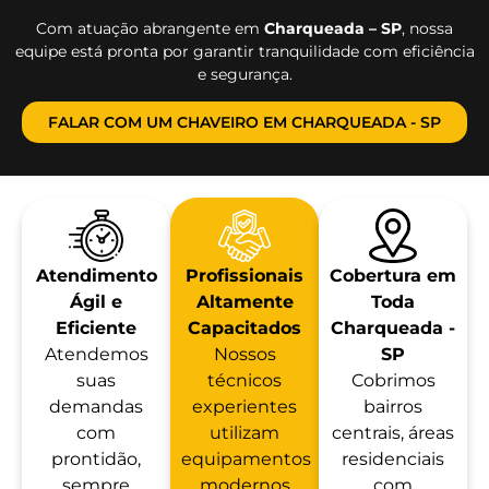
Com atuação abrangente em
Charqueada – SP
, nossa
equipe está pronta por garantir tranquilidade com eficiência
e segurança.
FALAR COM UM CHAVEIRO EM CHARQUEADA - SP
Atendimento
Profissionais
Cobertura em
Ágil e
Altamente
Toda
Eficiente
Capacitados
Charqueada -
Atendemos
Nossos
SP
suas
técnicos
Cobrimos
demandas
experientes
bairros
com
utilizam
centrais, áreas
prontidão,
equipamentos
residenciais
sempre
modernos
com