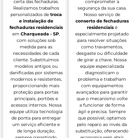
certa das fechaduras.
comprometer a
Realizamos trabalhos
segurança da sua casa.
personalizados de
troca
Nosso serviço de
e instalação de
conserto de fechaduras
fechaduras residenciais
residenciais
é
em
Charqueada - SP
,
especialmente projetado
com soluções sob
para resolver situações
medida para as
como travamentos,
necessidades de cada
desgaste ou dificuldade
cliente. Substituímos
de girar a chave. Nossa
modelos antigos ou
equipe especializada
danificadas por sistemas
diagnosticam o
modernos e resistentes,
problema e trabalham
proporcionando mais
com equipamentos
proteção para portas
avançados para garantir
principais, portões e
que o mecanismo volte
acessos internos. Nossa
a funcionar de forma
equipe utiliza tecnologia
ágil e precisa. Sempre
de ponta para entregar
que possível, optamos
um serviço eficiente e
pelo reparo ao invés da
de longa duração,
substituição, oferecendo
sempre garantindo
economia sem abrir