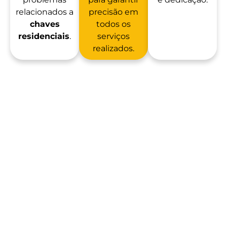
relacionados a
precisão em
chaves
todos os
residenciais
.
serviços
realizados.