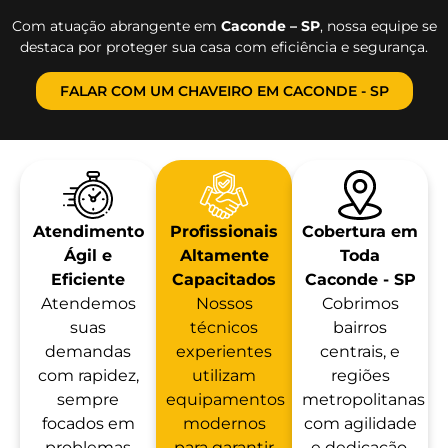
Com atuação abrangente em
Caconde – SP
, nossa equipe se
destaca por proteger sua casa com eficiência e segurança.
FALAR COM UM CHAVEIRO EM CACONDE - SP
Atendimento
Profissionais
Cobertura em
Ágil e
Altamente
Toda
Eficiente
Capacitados
Caconde - SP
Atendemos
Nossos
Cobrimos
suas
técnicos
bairros
demandas
experientes
centrais, e
com rapidez,
utilizam
regiões
sempre
equipamentos
metropolitanas
focados em
modernos
com agilidade
problemas
para garantir
e dedicação.