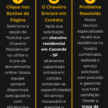
Clique nos
O Chaveiro
Problema
Botões da
Entrará em
Resolvido
Página
Contato
Nosso
técnico
Selecione a
Após sua
especializado
opção de
solicitação,
irá até sua
"Solicitar um
um
chaveiro
residência no
Chaveiro
residencial
horário
Residencial"
em Caconde
combinado,
ou utilize o
- SP
realizará o
ícone de
altamente
serviço
atendimento
capacitado
solicitado
online. Nossa
entrará em
com precisão
equipe
contato
e garantirá
sempre
entender as
sua total
disponíveis
especificidades
satisfação.
para ajudá-lo
do serviço
Desde a
com
necessário e
troca de
eficiência e
agendar o