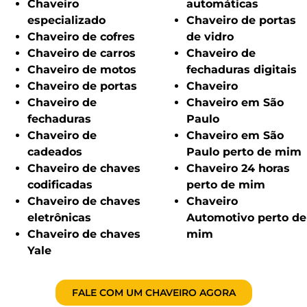
Chaveiro
automáticas
especializado
Chaveiro de portas
Chaveiro de cofres
de vidro
Chaveiro de carros
Chaveiro de
Chaveiro de motos
fechaduras digitais
Chaveiro de portas
Chaveiro
Chaveiro de
Chaveiro em São
fechaduras
Paulo
Chaveiro de
Chaveiro em São
cadeados
Paulo perto de mim
Chaveiro de chaves
Chaveiro 24 horas
codificadas
perto de mim
Chaveiro de chaves
Chaveiro
eletrônicas
Automotivo perto de
Chaveiro de chaves
mim
Yale
FALE COM UM CHAVEIRO AGORA