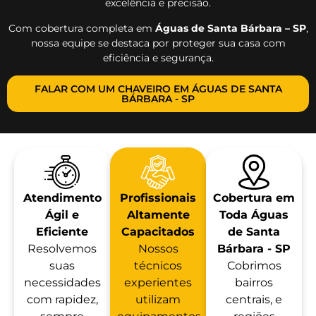
excelência e precisão.
Com cobertura completa em
Águas de Santa Bárbara – SP
,
nossa equipe se destaca por proteger sua casa com
eficiência e segurança.
FALAR COM UM CHAVEIRO EM ÁGUAS DE SANTA
BÁRBARA - SP
Atendimento
Profissionais
Cobertura em
Ágil e
Altamente
Toda Águas
Eficiente
Capacitados
de Santa
Resolvemos
Nossos
Bárbara - SP
suas
técnicos
Cobrimos
necessidades
experientes
bairros
com rapidez,
utilizam
centrais, e