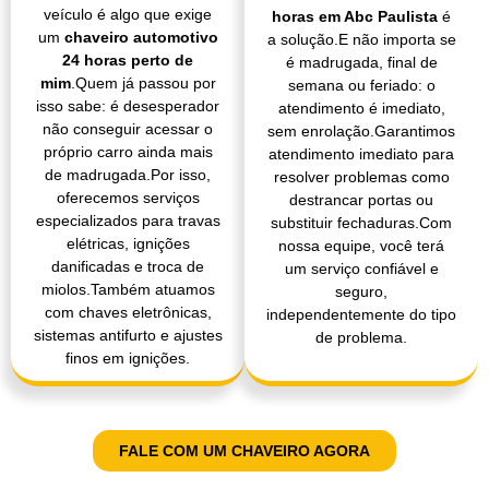
veículo é algo que exige
horas em Abc Paulista
é
um
chaveiro automotivo
a solução.E não importa se
24 horas perto de
é madrugada, final de
mim
.Quem já passou por
semana ou feriado: o
isso sabe: é desesperador
atendimento é imediato,
não conseguir acessar o
sem enrolação.Garantimos
próprio carro ainda mais
atendimento imediato para
de madrugada.Por isso,
resolver problemas como
oferecemos serviços
destrancar portas ou
especializados para travas
substituir fechaduras.Com
elétricas, ignições
nossa equipe, você terá
danificadas e troca de
um serviço confiável e
miolos.Também atuamos
seguro,
com chaves eletrônicas,
independentemente do tipo
sistemas antifurto e ajustes
de problema.
finos em ignições.
FALE COM UM CHAVEIRO AGORA