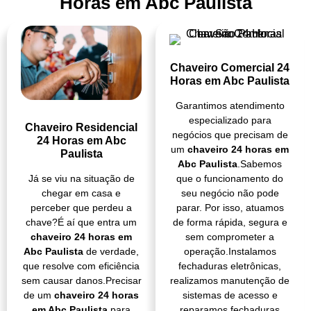
Horas em Abc Paulista
Chaveiro Comercial 24
Horas em Abc Paulista
Garantimos atendimento
especializado para
Chaveiro Residencial
negócios que precisam de
24 Horas em Abc
um
chaveiro 24 horas em
Paulista
Abc Paulista
.Sabemos
que o funcionamento do
Já se viu na situação de
seu negócio não pode
chegar em casa e
parar. Por isso, atuamos
perceber que perdeu a
de forma rápida, segura e
chave?É aí que entra um
sem comprometer a
chaveiro 24 horas em
operação.Instalamos
Abc Paulista
de verdade,
fechaduras eletrônicas,
que resolve com eficiência
realizamos manutenção de
sem causar danos.Precisar
sistemas de acesso e
de um
chaveiro 24 horas
reparamos fechaduras
em Abc Paulista
para