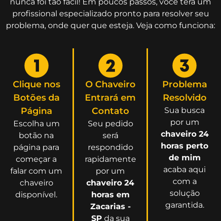
nunca foi tão fácil! Em poucos passos, você terá um
profissional especializado pronto para resolver seu
problema, onde quer que esteja. Veja como funciona:
Clique nos
O Chaveiro
Problema
Botões da
Entrará em
Resolvido
Página
Contato
Sua busca
por um
Escolha um
Seu pedido
chaveiro 24
botão na
será
horas perto
página para
respondido
de mim
começar a
rapidamente
acaba aqui
falar com um
por um
com a
chaveiro
chaveiro 24
solução
disponível.
horas em
garantida.
Zacarias -
SP
da sua