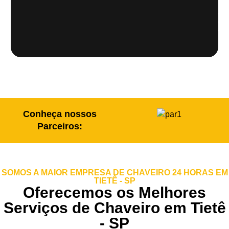
Pau
Abe
de
veí
Conheça nossos
Parceiros:
SOMOS A MAIOR EMPRESA DE CHAVEIRO 24 HORAS EM
TIETÊ - SP
Oferecemos os Melhores
Serviços de Chaveiro em Tietê
- SP