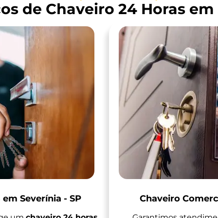
os de Chaveiro 24 Horas em 
 em Severínia - SP
Chaveiro Comerci
ige um
chaveiro 24 horas
Garantimos atendimen