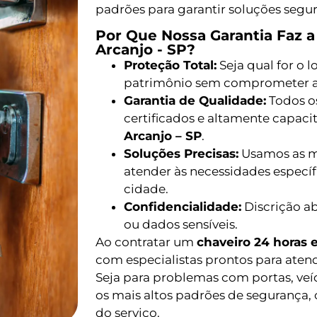
padrões para garantir soluções segur
Por Que Nossa Garantia Faz 
Arcanjo - SP?
Proteção Total:
Seja qual for o 
patrimônio sem comprometer a
Garantia de Qualidade:
Todos os
certificados e altamente capac
Arcanjo – SP
.
Soluções Precisas:
Usamos as me
atender às necessidades especí
cidade.
Confidencialidade:
Discrição a
ou dados sensíveis.
Ao contratar um
chaveiro 24 horas 
com especialistas prontos para aten
Seja para problemas com portas, veí
os mais altos padrões de segurança,
do serviço.