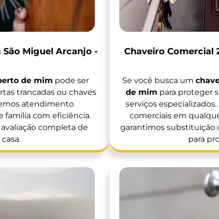
 São Miguel Arcanjo -
Chaveiro Comercial 
 perto de mim
pode ser
Se você busca um
chave
tas trancadas ou chaves
de mim
para proteger 
ecemos atendimento
serviços especializado
 família com eficiência.
comerciais em qualquer
a avaliação completa de
garantimos substituição
 casa.
para pr