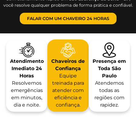
você resolve qualquer problema de forma prática e confiável.
FALAR COM UM CHAVEIRO 24 HORAS
Atendimento
Chaveiros de
Presença em
Imediato 24
Confiança
Toda São
Horas
Equipe
Paulo
Resolvemos
treinada para
Atendemos
emergências
atender com
todas as
em minutos,
eficiência e
regiões com
dia e noite.
confiança.
rapidez.