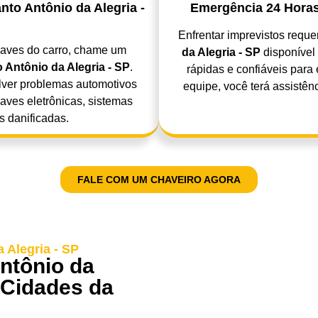
to Antônio da Alegria -
Emergência 24 Horas
Enfrentar imprevistos requ
haves do carro, chame um
da Alegria - SP
disponível
 Antônio da Alegria - SP
.
rápidas e confiáveis par
lver problemas automotivos
equipe, você terá assistê
ves eletrônicas, sistemas
s danificadas.
FALE COM UM CHAVEIRO AGORA
 Alegria - SP
ntônio da
 Cidades da