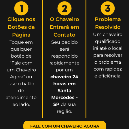
Clique nos
O Chaveiro
Problema
Botões da
Entrará em
Resolvido
Página
Contato
Um chaveiro
qualificado
Toque em
Seu pedido
irá até o local
qualquer
será
para resolver
botão de
respondido
o problema
"Fale com
rapidamente
com rapidez
um Chaveiro
por um
e eficiência.
Agora" ou
chaveiro 24
use o balão
horas em
de
Santa
atendimento
Mercedes -
ao lado.
SP
da sua
região.
FALE COM UM CHAVEIRO AGORA