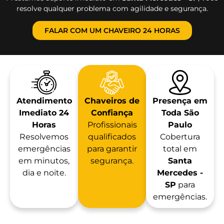
resolve qualquer problema com agilidade e segurança.
FALAR COM UM CHAVEIRO 24 HORAS
Atendimento
Chaveiros de
Presença em
Imediato 24
Confiança
Toda São
Horas
Profissionais
Paulo
Resolvemos
qualificados
Cobertura
emergências
para garantir
total em
em minutos,
segurança.
Santa
dia e noite.
Mercedes -
SP
para
emergências.