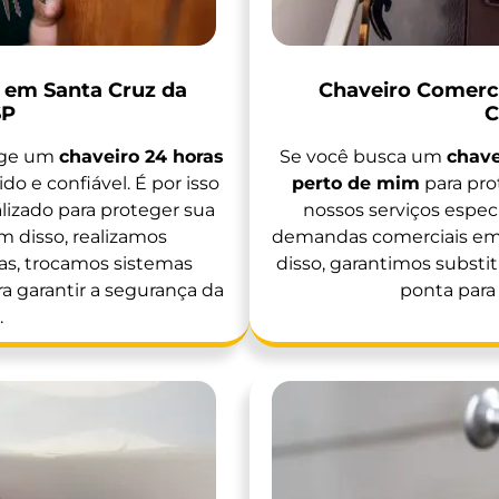
s em Santa Cruz da
Chaveiro Comerci
SP
C
ige um
chaveiro 24 horas
Se você busca um
chave
ido e confiável. É por isso
perto de mim
para pro
izado para proteger sua
nossos serviços espec
ém disso, realizamos
demandas comerciais em 
s, trocamos sistemas
disso, garantimos substi
 garantir a segurança da
ponta para
.