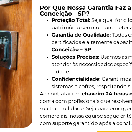
Por Que Nossa Garantia Faz a
Conceição - SP?
Proteção Total:
Seja qual for o 
patrimônio sem comprometer a
Garantia de Qualidade:
Todos os
certificados e altamente capac
Conceição – SP
.
Soluções Precisas:
Usamos as me
atender às necessidades especí
cidade.
Confidencialidade:
Garantimos 
sistemas e cofres, respeitando s
Ao contratar um
chaveiro 24 horas 
conta com profissionais que resolv
sua tranquilidade. Seja para emergên
comerciais, nossa equipe segue crité
com suporte garantido após a conclu