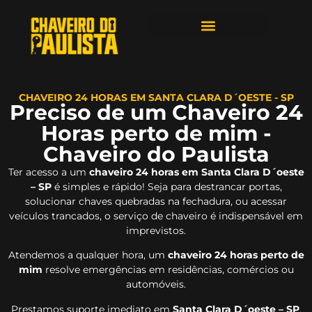
ÁREAS DE ATENDIMENTO
CHAVEIRO 24 HORAS EM SANTA CLARA D´OESTE - SP
Preciso de um Chaveiro 24
Horas perto de mim -
Chaveiro do Paulista
Ter acesso a um
chaveiro 24 horas em Santa Clara D´oeste
– SP
é simples e rápido! Seja para destrancar portas,
solucionar chaves quebradas na fechadura, ou acessar
veículos trancados, o serviço de chaveiro é indispensável em
imprevistos.
Atendemos a qualquer hora, um
chaveiro 24 horas perto de
mim
resolve emergências em residências, comércios ou
automóveis.
Prestamos suporte imediato em
Santa Clara D´oeste – SP
,