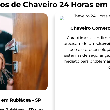
ços de Chaveiro 24 Horas em 
Chaveiro Comerci
Garantimos atendimen
precisam de um
chavei
foco é oferecer soluç
sistemas de segurança
imediato para problem
s em Rubiácea - SP
em Rubiácea - SP
para