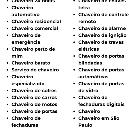
Chaveiro 24 horas
Chaveiro de chaves
Chaveiro
tetra
automotivo
Chaveiro de controle
Chaveiro residencial
remoto
Chaveiro comercial
Chaveiro de alarme
Chaveiro de
Chaveiro de ignição
emergência
Chaveiro de travas
Chaveiro perto de
elétricas
mim
Chaveiro de portas
Chaveiro barato
blindadas
Serviço de chaveiro
Chaveiro de portas
Chaveiro
automáticas
especializado
Chaveiro de portas
Chaveiro de cofres
de vidro
Chaveiro de carros
Chaveiro de
Chaveiro de motos
fechaduras digitais
Chaveiro de portas
Chaveiro
Chaveiro de
Chaveiro em São
fechaduras
Paulo