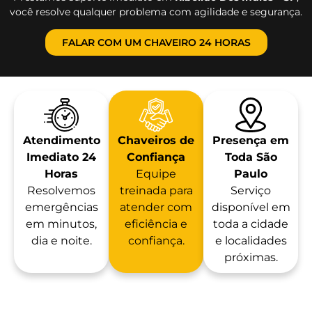
você resolve qualquer problema com agilidade e segurança.
FALAR COM UM CHAVEIRO 24 HORAS
Atendimento
Chaveiros de
Presença em
Imediato 24
Confiança
Toda São
Horas
Equipe
Paulo
Resolvemos
treinada para
Serviço
emergências
atender com
disponível em
em minutos,
eficiência e
toda a cidade
dia e noite.
confiança.
e localidades
próximas.