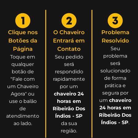
Clique nos
O Chaveiro
Problema
Botões da
Entrará em
Resolvido
Página
Contato
Seu
problema
Toque em
Seu pedido
será
qualquer
será
solucionado
botão de
respondido
de forma
"Fale com
rapidamente
prática e
um Chaveiro
por um
segura por
Agora" ou
chaveiro 24
um
chaveiro
use o balão
horas em
24 horas em
de
Ribeirão Dos
Ribeirão Dos
atendimento
Índios - SP
Índios - SP
.
ao lado.
da sua
região.