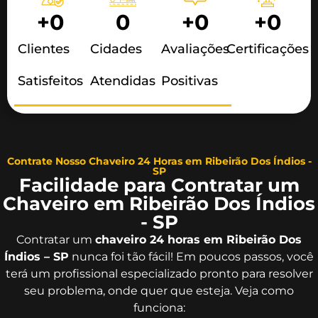
+
0
0
+
0
+
0
Clientes
Cidades
Avaliações
Certificações
Satisfeitos
Atendidas
Positivas
Contrate Nosso Chaveiro 24 Horas em Ribeirão Dos Índios -
SP
Facilidade para Contratar um
Chaveiro em Ribeirão Dos Índios
- SP
Contratar um
chaveiro 24 horas em Ribeirão Dos
Índios – SP
nunca foi tão fácil! Em poucos passos, você
terá um profissional especializado pronto para resolver
seu problema, onde quer que esteja. Veja como
funciona: