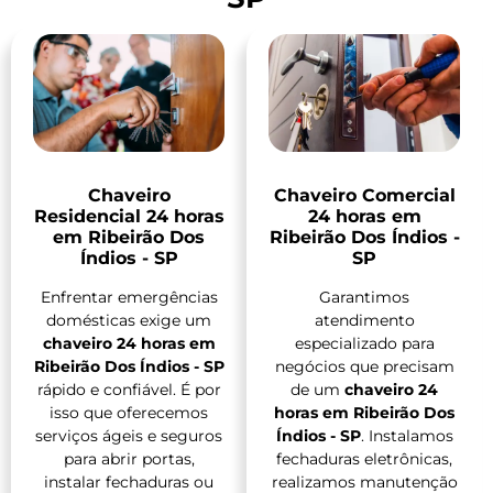
Chaveiro
Chaveiro Comercial
Residencial 24 horas
24 horas em
em Ribeirão Dos
Ribeirão Dos Índios -
Índios - SP
SP
Enfrentar emergências
Garantimos
domésticas exige um
atendimento
chaveiro 24 horas em
especializado para
Ribeirão Dos Índios - SP
negócios que precisam
rápido e confiável. É por
de um
chaveiro 24
isso que oferecemos
horas em Ribeirão Dos
serviços ágeis e seguros
Índios - SP
. Instalamos
para abrir portas,
fechaduras eletrônicas,
instalar fechaduras ou
realizamos manutenção