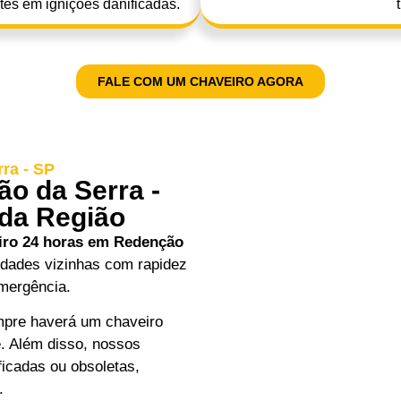
stes em ignições danificadas.
FALE COM UM CHAVEIRO AGORA
ra - SP
o da Serra -
 da Região
iro 24 horas em Redenção
lidades vizinhas com rapidez
emergência.
empre haverá um chaveiro
e. Além disso, nossos
icadas ou obsoletas,
.