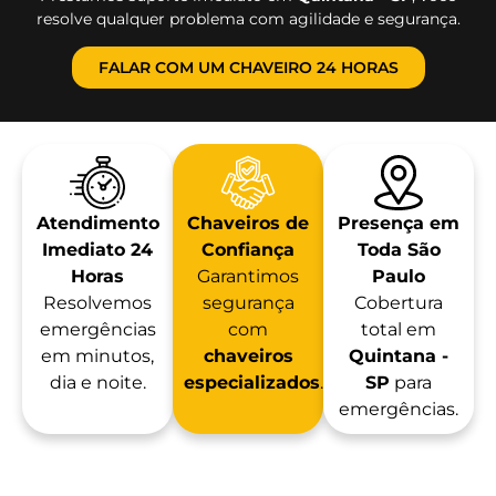
resolve qualquer problema com agilidade e segurança.
FALAR COM UM CHAVEIRO 24 HORAS
Atendimento
Chaveiros de
Presença em
Imediato 24
Confiança
Toda São
Horas
Garantimos
Paulo
Resolvemos
segurança
Cobertura
emergências
com
total em
em minutos,
chaveiros
Quintana -
dia e noite.
especializados
.
SP
para
emergências.