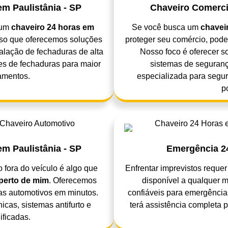
em Paulistânia - SP
Chaveiro Comercia
 um
chaveiro 24 horas em
Se você busca um
chavei
isso que oferecemos soluções
proteger seu comércio, pode
talação de fechaduras de alta
Nosso foco é oferecer s
es de fechaduras para maior
sistemas de seguranç
amentos.
especializada para segur
p
m Paulistânia - SP
Emergência 24
o fora do veículo é algo que
Enfrentar imprevistos reque
perto de mim
. Oferecemos
disponível a qualquer 
as automotivos em minutos.
confiáveis para emergência
as, sistemas antifurto e
terá assistência completa 
ificadas.