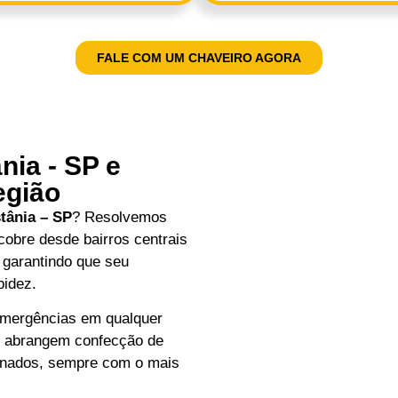
FALE COM UM CHAVEIRO AGORA
ia - SP e
egião
tânia – SP
? Resolvemos
obre desde bairros centrais
. garantindo que seu
pidez.
emergências em qualquer
os abrangem confecção de
ionados, sempre com o mais