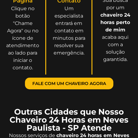
Página
Contato
Sua busca
por um
Clique no
Um
chaveiro 24
botão
especialista
horas perto
"Chame
entrará em
de mim
Agora" ou no
contato em
acaba aqui
ícone de
minutos para
com a
atendimento
resolver sua
solução
ao lado para
emergência.
garantida.
iniciar o
contato.
FALE COM UM CHAVEIRO AGORA
Outras Cidades que Nosso
Chaveiro 24 Horas em Neves
Paulista - SP Atende
Nossos serviços de
chaveiro 24 horas em Neves