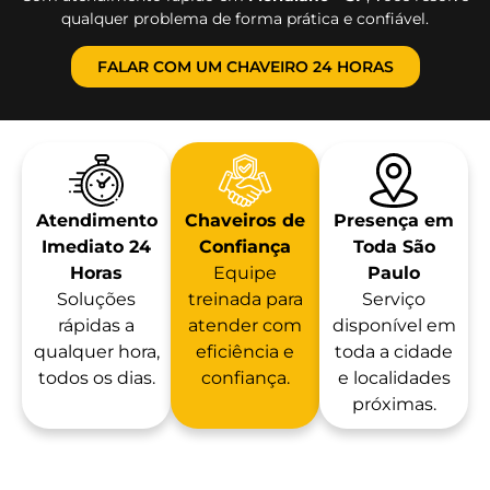
qualquer problema de forma prática e confiável.
FALAR COM UM CHAVEIRO 24 HORAS
Atendimento
Chaveiros de
Presença em
Imediato 24
Confiança
Toda São
Horas
Equipe
Paulo
Soluções
treinada para
Serviço
rápidas a
atender com
disponível em
qualquer hora,
eficiência e
toda a cidade
todos os dias.
confiança.
e localidades
próximas.