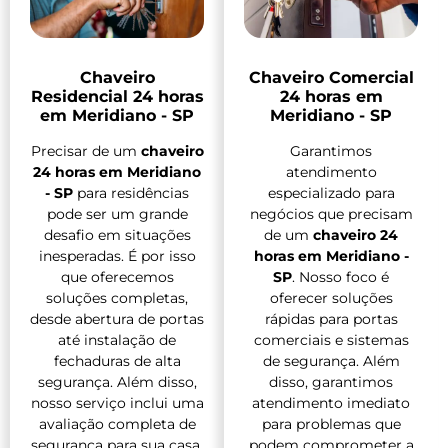
Chaveiro
Chaveiro Comercial
Residencial 24 horas
24 horas em
em Meridiano - SP
Meridiano - SP
Precisar de um
chaveiro
Garantimos
24 horas em Meridiano
atendimento
- SP
para residências
especializado para
pode ser um grande
negócios que precisam
desafio em situações
de um
chaveiro 24
inesperadas. É por isso
horas em Meridiano -
que oferecemos
SP
. Nosso foco é
soluções completas,
oferecer soluções
desde abertura de portas
rápidas para portas
até instalação de
comerciais e sistemas
fechaduras de alta
de segurança. Além
segurança. Além disso,
disso, garantimos
nosso serviço inclui uma
atendimento imediato
avaliação completa de
para problemas que
segurança para sua casa.
podem comprometer a