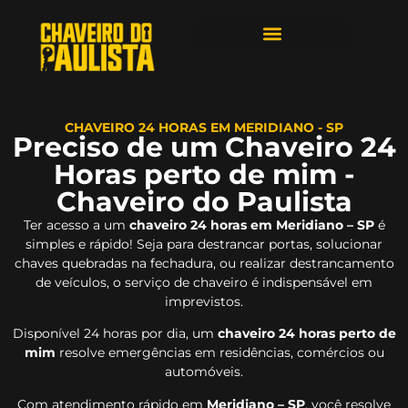
ÁREAS DE ATENDIMENTO
CHAVEIRO 24 HORAS EM MERIDIANO - SP
Preciso de um Chaveiro 24
Horas perto de mim -
Chaveiro do Paulista
Ter acesso a um
chaveiro 24 horas em Meridiano – SP
é
simples e rápido! Seja para destrancar portas, solucionar
chaves quebradas na fechadura, ou realizar destrancamento
de veículos, o serviço de chaveiro é indispensável em
imprevistos.
Disponível 24 horas por dia, um
chaveiro 24 horas perto de
mim
resolve emergências em residências, comércios ou
automóveis.
Com atendimento rápido em
Meridiano – SP
, você resolve