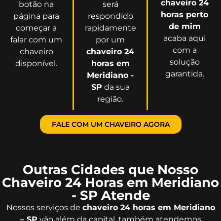
chaveiro 24
botão na
será
horas perto
página para
respondido
de mim
começar a
rapidamente
acaba aqui
falar com um
por um
com a
chaveiro
chaveiro 24
solução
disponível.
horas em
garantida.
Meridiano -
SP
da sua
região.
FALE COM UM CHAVEIRO AGORA
Outras Cidades que Nosso
Chaveiro 24 Horas em Meridiano
- SP Atende
Nossos serviços de
chaveiro 24 horas em Meridiano
– SP
vão além da capital, também atendemos