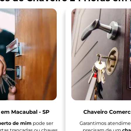
s em Macaubal - SP
Chaveiro Comerci
 perto de mim
pode ser
Garantimos atendimen
tas trancadas ou chaves
precisam de um
cha