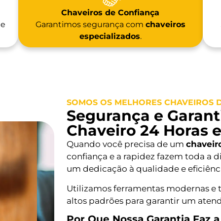
Chaveiros de Confiança
 e
Garantimos segurança com
chaveiros
especializados
.
SOMOS OS MELHORES CHAVEIROS D
Segurança e Garanti
Chaveiro 24 Horas 
Quando você precisa de um
chaveir
confiança e a rapidez fazem toda a d
um dedicação à qualidade e eficiênc
Utilizamos ferramentas modernas e 
altos padrões para garantir um aten
Por Que Nossa Garantia Faz 