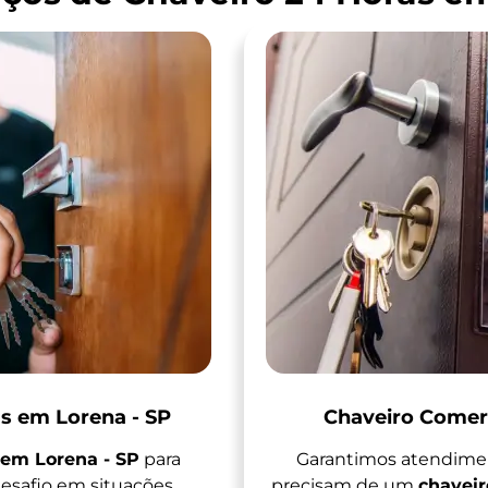
as em Lorena - SP
Chaveiro Comerc
 em Lorena - SP
para
Garantimos atendimen
esafio em situações
precisam de um
chaveir