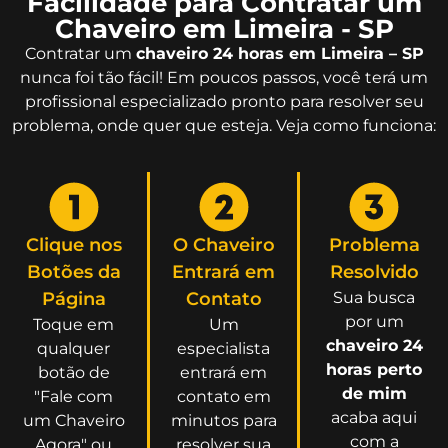
Facilidade para Contratar um
Chaveiro em Limeira - SP
Contratar um
chaveiro 24 horas em Limeira – SP
nunca foi tão fácil! Em poucos passos, você terá um
profissional especializado pronto para resolver seu
problema, onde quer que esteja. Veja como funciona:
Clique nos
O Chaveiro
Problema
Botões da
Entrará em
Resolvido
Página
Contato
Sua busca
por um
Toque em
Um
chaveiro 24
qualquer
especialista
horas perto
botão de
entrará em
de mim
"Fale com
contato em
acaba aqui
um Chaveiro
minutos para
com a
Agora" ou
resolver sua