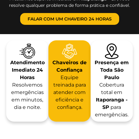
resolve qualquer problema de forma prática e confiável.
FALAR COM UM CHAVEIRO 24 HORAS
Atendimento
Chaveiros de
Presença em
Imediato 24
Confiança
Toda São
Horas
Equipe
Paulo
Resolvemos
treinada para
Cobertura
emergências
atender com
total em
em minutos,
eficiência e
Itaporanga -
dia e noite.
confiança.
SP
para
emergências.