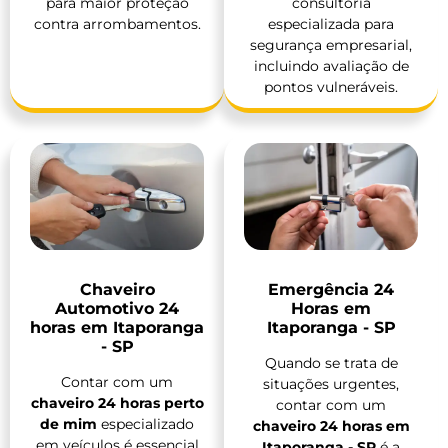
para maior proteção
consultoria
contra arrombamentos.
especializada para
segurança empresarial,
incluindo avaliação de
pontos vulneráveis.
Chaveiro
Emergência 24
Automotivo 24
Horas em
horas em Itaporanga
Itaporanga - SP
- SP
Quando se trata de
Contar com um
situações urgentes,
chaveiro 24 horas perto
contar com um
de mim
especializado
chaveiro 24 horas em
em veículos é essencial
Itaporanga - SP
é a